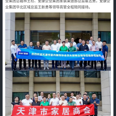
业集团总裁林王柱、爱康企业集团家装渠道部总监崔志勇，爱康企
业集团华北区域总监王新勇等领导高管全程陪同接待。